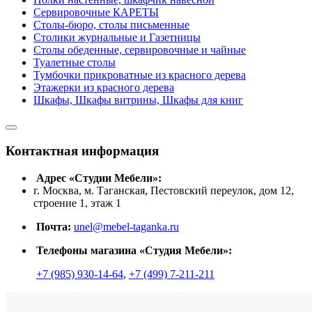
Сервировочные КАРЕТЫ
Столы-бюро, столы письменные
Столики журнальные и Газетницы
Столы обеденные, сервировочные и чайные
Туалетные столы
Тумбочки прикроватные из красного дерева
Этажерки из красного дерева
Шкафы, Шкафы витрины, Шкафы для книг
Контактная информация
Адрес «Студии Мебели»:
г. Москва, м. Таганская, Пестовский переулок, дом 12,
строение 1, этаж 1
Почта:
unel@mebel-taganka.ru
Телефоны магазина «Студия Мебели»:
+7 (985) 930-14-64
,
+7 (499) 7-211-211