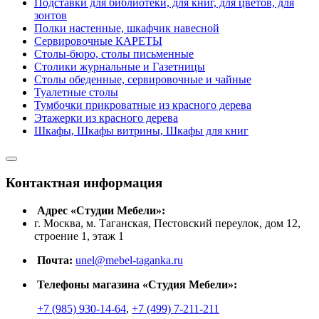
Подставки для библиотеки, для книг, для цветов, для
зонтов
Полки настенные, шкафчик навесной
Сервировочные КАРЕТЫ
Столы-бюро, столы письменные
Столики журнальные и Газетницы
Столы обеденные, сервировочные и чайные
Туалетные столы
Тумбочки прикроватные из красного дерева
Этажерки из красного дерева
Шкафы, Шкафы витрины, Шкафы для книг
Контактная информация
Адрес «Студии Мебели»:
г. Москва, м. Таганская, Пестовский переулок, дом 12,
строение 1, этаж 1
Почта:
unel@mebel-taganka.ru
Телефоны магазина «Студия Мебели»:
+7 (985) 930-14-64
,
+7 (499) 7-211-211