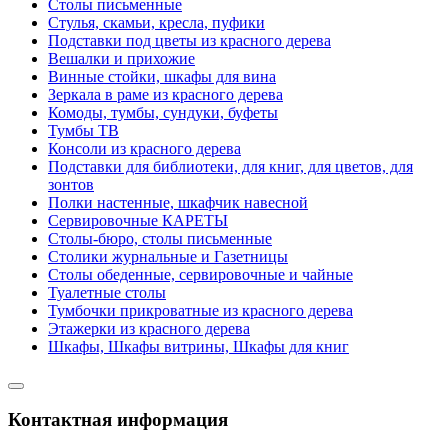
Столы письменные
Стулья, скамьи, кресла, пуфики
Подставки под цветы из красного дерева
Вешалки и прихожие
Винные стойки, шкафы для вина
Зеркала в раме из красного дерева
Комоды, тумбы, сундуки, буфеты
Тумбы ТВ
Консоли из красного дерева
Подставки для библиотеки, для книг, для цветов, для
зонтов
Полки настенные, шкафчик навесной
Сервировочные КАРЕТЫ
Столы-бюро, столы письменные
Столики журнальные и Газетницы
Столы обеденные, сервировочные и чайные
Туалетные столы
Тумбочки прикроватные из красного дерева
Этажерки из красного дерева
Шкафы, Шкафы витрины, Шкафы для книг
Контактная информация