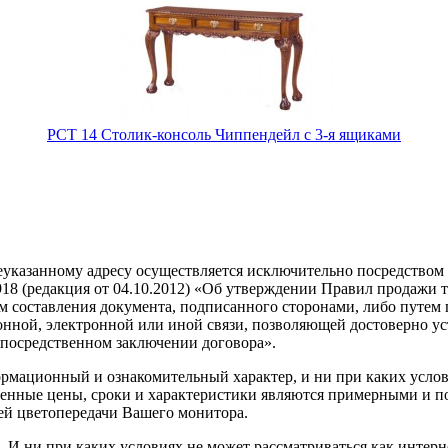
PCT 14 Столик-консоль Чиппендейл с 3-я ящиками
еуказанному адресу осуществляется исключительно посредством
18 (редакция от 04.10.2012) «Об утверждении Правил продажи т
ем составления документа, подписанного сторонами, либо путем
онной, электронной или иной связи, позволяющей достоверно уст
епосредственном заключении договора».
рмационный и ознакомительный характер, и ни при каких услов
ленные цены, сроки и характеристики являются примерными и п
тей цветопередачи Вашего монитора.
 И ни при каких условиях не может рассматриваться как интерн