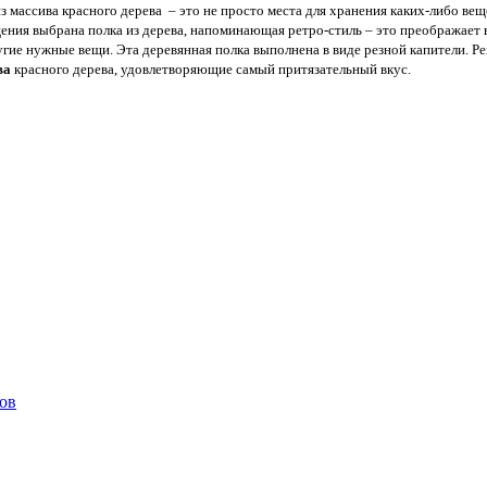
з массива красного дерева – это не просто места для хранения каких-либо ве
ения выбрана полка из дерева, напоминающая ретро-стиль – это преображает 
ругие нужные вещи. Эта деревянная полка выполнена в виде резной капители. Р
ва
красного дерева, удовлетворяющие самый притязательный вкус.
тов