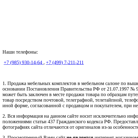
Наши телефоны:
+7 (985) 930-14-64
,
+7 (499) 7-211-211
1. Продажа мебельных комплектов в мебельном салоне по выш
основании Постановления Правительства РФ от 21.07.1997 № 9
может быть заключен в месте продажи товара по образцам пут
товар посредством почтовой, телеграфной, телетайпной, телеф
иной форме, согласованной с продавцом и покупателем, при н
2. Вся информация на данном сайте носит исключительно инфо
положениями статьи 437 Гражданского кодекса РФ. Предостав
фотографиях сайта отличаются от оригиналов из-за особеннос
3. Просмотренный Вами сайт
не является
интернет-магазином.