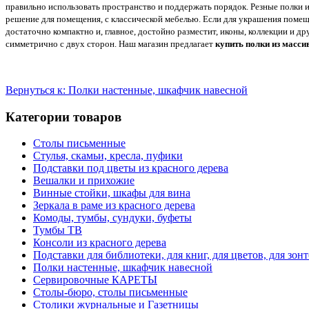
правильно использовать пространство и поддержать порядок. Резные полки и
решение для помещения, с классической мебелью. Если для украшения помещ
достаточно компактно и, главное, достойно разместит, иконы, коллекции и д
симметрично с двух сторон. Наш магазин предлагает
купить полки из масси
Вернуться к: Полки настенные, шкафчик навесной
Категории товаров
Столы письменные
Стулья, скамьи, кресла, пуфики
Подставки под цветы из красного дерева
Вешалки и прихожие
Винные стойки, шкафы для вина
Зеркала в раме из красного дерева
Комоды, тумбы, сундуки, буфеты
Тумбы ТВ
Консоли из красного дерева
Подставки для библиотеки, для книг, для цветов, для зон
Полки настенные, шкафчик навесной
Сервировочные КАРЕТЫ
Столы-бюро, столы письменные
Столики журнальные и Газетницы