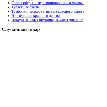
Столы обеденные, сервировочные и чайные
Туалетные столы
Тумбочки прикроватные из красного дерева
Этажерки из красного дерева
Шкафы, Шкафы витрины, Шкафы для книг
Случайный товар