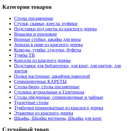
Категории товаров
Столы письменные
Стулья, скамьи, кресла, пуфики
Подставки под цветы из красного дерева
Вешалки и прихожие
Винные стойки, шкафы для вина
Зеркала в раме из красного дерева
Комоды, тумбы, сундуки, буфеты
Тумбы ТВ
Консоли из красного дерева
Подставки для библиотеки, для книг, для цветов, для
зонтов
Полки настенные, шкафчик навесной
Сервировочные КАРЕТЫ
Столы-бюро, столы письменные
Столики журнальные и Газетницы
Столы обеденные, сервировочные и чайные
Туалетные столы
Тумбочки прикроватные из красного дерева
Этажерки из красного дерева
Шкафы, Шкафы витрины, Шкафы для книг
Случайный товар