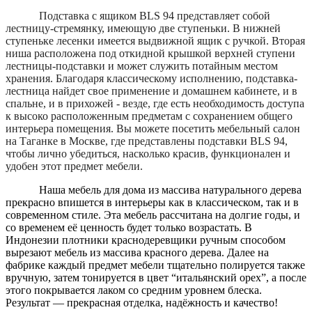
Подставка с ящиком BLS 94 представляет собой
лестницу-стремянку, имеющую две ступеньки. В нижней
ступеньке лесенки имеется выдвижной ящик с ручкой. Вторая
ниша расположена под откидной крышкой верхней ступени
лестницы-подставки и может служить потайным местом
хранения. Благодаря классическому исполнению, подставка-
лестница найдет свое применение и домашнем кабинете, и в
спальне, и в прихожей - везде, где есть необходимость доступа
к высоко расположенным предметам с сохранением общего
интерьера помещения.
Вы можете посетить мебельный салон
на Таганке в Москве, где представлены подставки BLS 94,
чтобы лично убедиться, насколько красив, функционален и
удобен этот предмет мебели.
Наша мебель для дома из массива натурального дерева
прекрасно впишется в интерьеры как в классическом, так и в
современном стиле. Эта мебель рассчитана на долгие годы, и
со временем её ценность будет только возрастать. В
Индонезии плотники краснодеревщики ручным способом
вырезают мебель из массива красного дерева. Далее на
фабрике каждый предмет мебели тщательно полируется также
вручную, затем тонируется в цвет “итальянский орех”, а после
этого покрывается лаком со средним уровнем блеска.
Результат — прекрасная отделка, надёжность и качество!