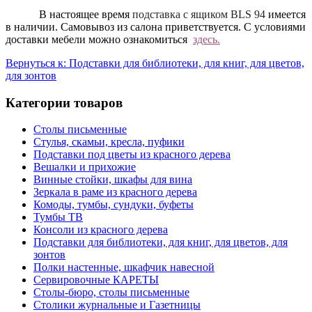
В настоящее время
п
одставка с ящиком
BLS 94
имеется
в наличии. Самовывоз из салона приветствуется. С условиями
доставки мебели можно ознакомиться
здесь.
Вернуться к: Подставки для библиотеки, для книг, для цветов,
для зонтов
Категории товаров
Столы письменные
Стулья, скамьи, кресла, пуфики
Подставки под цветы из красного дерева
Вешалки и прихожие
Винные стойки, шкафы для вина
Зеркала в раме из красного дерева
Комоды, тумбы, сундуки, буфеты
Тумбы ТВ
Консоли из красного дерева
Подставки для библиотеки, для книг, для цветов, для
зонтов
Полки настенные, шкафчик навесной
Сервировочные КАРЕТЫ
Столы-бюро, столы письменные
Столики журнальные и Газетницы